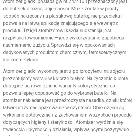
Atomizer gładki posiada gwint 24/410 i przeznaczony jest
do butelek o różnej pojemności. Może zostać w prosty
sposób nakręcony na plastikową butelkę, nie przecieka i
pozwala na łatwą aplikację znajdującego się wewnątrz
produktu. Dzięki atomizerowi każda substancja jest
rozpylana równomiernie – jego wykorzystanie zapobiega
nadmiernemu zużyciu. Sprawdzi się w opakowaniach
dedykowanych produktom chemicznym, farmaceutycznym
lub kosmetykom.
Atomizer gładki wykonany jest z polipropylenu, na zdjęciu
prezentujemy wersję w kolorze białym. Na życzenie klienta
dostępne są również inne warianty kolorystyczne, co
pozwala lepiej dopasować go do wybranej butelki. Na
atomizer nakładana jest przeźroczysta nasadka, dzięki której
łatwiej utrzymać opakowanie w czystości. Obie części są
wykonane estetycznie i z zachowaniem wszystkich procedur
dotyczących higieny i sterylności. Atomizer wyróżnia się
trwałością i płynnością działania, wpływającymi pozytywnie